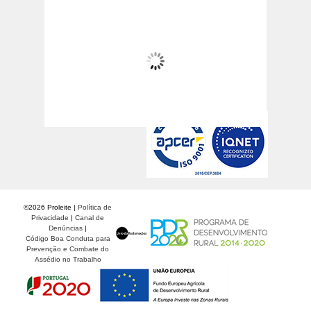
Oliveira de Azeméis
04:42,
17
°C
Céu Limpo
©
2026 Proleite |
Política de
Privacidade
|
Canal de
Denúncias
|
Código Boa Conduta para
Prevenção e Combate do
Assédio no Trabalho