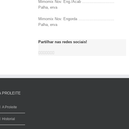
Mimomix Nov. Eng./Acab …………….……….
Palha, erva
Mimomix Nov. Engorda ………………..………
Palha, erva
Partilhar nas redes sociais!
A PROLEITE
A Proleite
Historial