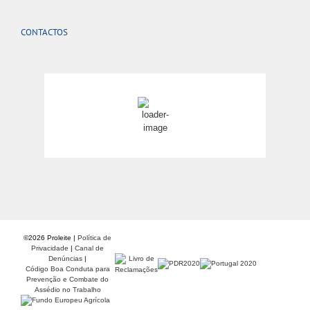
CONTACTOS
Oliveira de Azeméis
16:24,
26
°C
céu limpo
©
2026 Proleite |
Política de
Privacidade
|
Canal de
Denúncias
|
Código Boa Conduta para
Prevenção e Combate do
Assédio no Trabalho