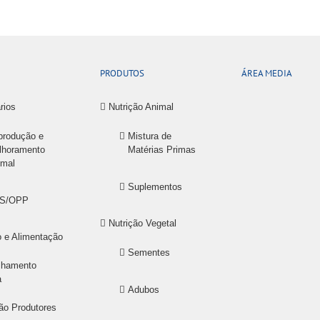
PRODUTOS
ÁREA MEDIA
rios
Nutrição Animal
produção e
Mistura de
lhoramento
Matérias Primas
imal
Suplementos
S/OPP
Nutrição Vegetal
o e Alimentação
Sementes
lhamento
a
Adubos
ão Produtores