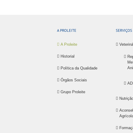
A PROLEITE
SERVIÇOS
A Proleite
Veteriná
Historial
Re
Me
An
Política da Qualidade
Órgãos Sociais
AD
Grupo Proleite
Nutriçã
Aconse
Agrícol
Formaç