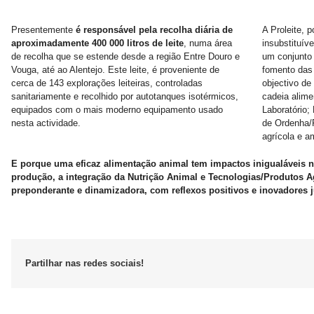
Presentemente
é responsável pela recolha diária de
A Proleite, 
aproximadamente 400 000 litros de leite
, numa área
insubstituív
de recolha que se estende desde a região Entre Douro e
um conjunto 
Vouga, até ao Alentejo. Este leite, é proveniente de
fomento das 
cerca de 143 explorações leiteiras, controladas
objectivo de
sanitariamente e recolhido por autotanques isotérmicos,
cadeia alime
equipados com o mais moderno equipamento usado
Laboratório;
nesta actividade.
de Ordenha/
agrícola e a
E porque uma eficaz alimentação animal tem impactos inigualáveis n
produção, a integração da Nutrição Animal e Tecnologias/Produtos A
preponderante e dinamizadora, com reflexos positivos e inovadores 
Partilhar nas redes sociais!