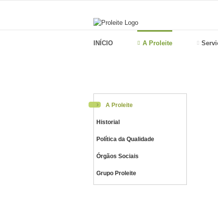
Skip
to
content
INÍCIO
A Proleite
Servi
A Proleite
Historial
Política da Qualidade
Órgãos Sociais
Grupo Proleite