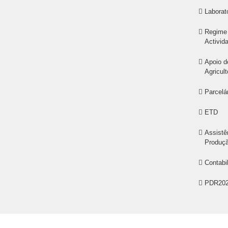
Laborat
Regime 
Activid
Apoio d
Agricult
Parcelá
ETD
Assistê
Produçã
Contabi
PDR20