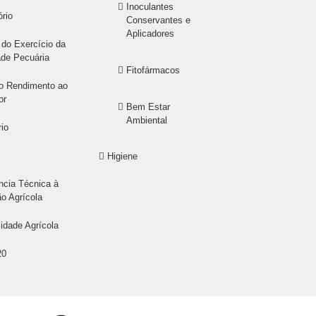
Inoculantes
ório
Conservantes e
Aplicadores
do Exercício da
ade Pecuária
Fitofármacos
o Rendimento ao
or
Bem Estar
Ambiental
rio
Higiene
ncia Técnica à
o Agrícola
lidade Agrícola
20